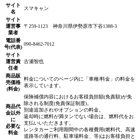
サイト
スマキャン
名
サイト
運営事
〒259-1123 神奈川県伊勢原市下谷1388-3
業者
電話番
090-8462-7012
号(代表)
サイト
運営責
古瀬智也
任者
商品販
料金についてのページ内に「車種/料金」の料金を
売価格
表示しています。
(料金)
保険補償内容におけるお客様負担額(免責額)が免
除される制度(免責保証制度)。
商品代
別途追加されやオプションの料金。
金以外
返却時に燃料が満タンでない場合は、燃料代をお
に
支払いいただきます。
必要な
レンタカーご利用期間中の各種費用(燃料代、高速
料金
道路等の通行料、駐車場料金、等)はお客様負担と