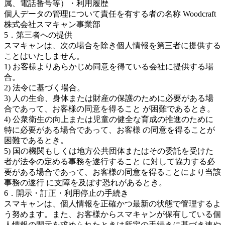
属、電話番号等）・利用履歴
個人データの管理について責任を有する者の名称 Woodcraft
株式会社スマキャン事業部
5．第三者への提供
スマキャンは、次の場合を除き個人情報を第三者に提供する
ことはいたしません。
1) お客様よりあらかじめ同意を得ている会社に提供する場
合。
2) 法令に基づく場合。
3) 人の生命、身体または財産の保護のために必要がある場
合であって、お客様の同意を得ること が困難であるとき。
4) 公衆衛生の向上または児童の健全な育成の推進のために
特に必要がある場合であって、お客様 の同意を得ることが
困難であるとき。
5) 国の機関もしくは地方公共団体またはその委託を受けた
者が法令の定める事務を遂行すること に対して協力する必
要がある場合であって、お客様の同意を得ることにより当該
事務の遂行 に支障を及ぼす恐れがあるとき。
6．開示・訂正・利用停止の手続き
スマキャンは、個人情報を正確かつ最新の状態で管理するよ
う努めます。また、お客様からスマキャンが保有している個
人情報の開示を求められたときは所定の手続きに基づき速や