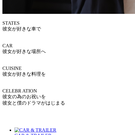
STATES
彼女が好きな車で
CAR
彼女が好きな場所へ
CUISINE
彼女が好きな料理を
CELEBR ATION
彼女の為のお祝いを
彼女と僕のドラマがはじまる