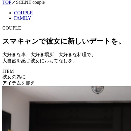
TOP
／
SCENE couple
COUPLE
FAMILY
COUPLE
スマキャンで彼女に新しいデートを。
大好きな車、大好き場所、大好きな料理で、
大自然を感じ彼女におもてなしを。
ITEM
彼女の為に
アイテムを揃え